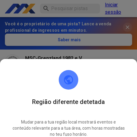
Iniciar
sessão
Você é o proprietário de uma pista? Lance a venda
profissional de ingressos em minutos.
Saber mais
MSC-Grenzland 1982 e.V.
há 1 mês
Região diferente detetada
Mudar para a tua região local mostrará eventos e
conteúdo relevante para a tua área, com horas mostradas
no teu fuso horário.