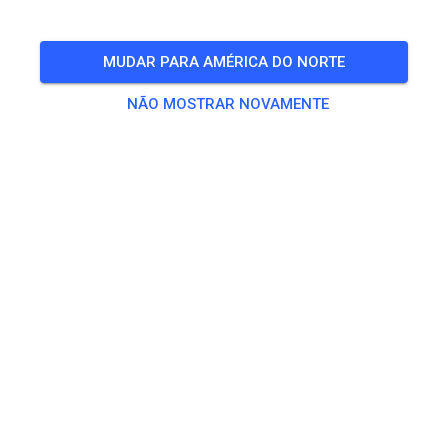
MUDAR PARA AMÉRICA DO NORTE
NÃO MOSTRAR NOVAMENTE
🤩💥💪
QUA.
Freies Training
08
321
1