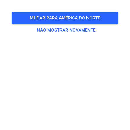
🎟️
163 Convidados
,
181 Membros
MUDAR PARA AMÉRICA DO NORTE
NÃO MOSTRAR NOVAMENTE
Treino
Prepped Practice
US$ 32,56