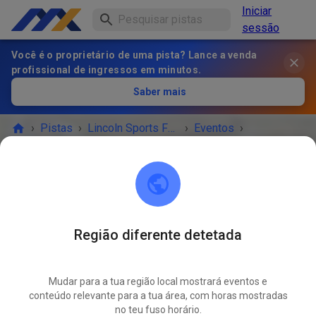
Iniciar
sessão
Você é o proprietário de uma pista? Lance a venda
profissional de ingressos em minutos.
Saber mais
›
Pistas
›
Lincoln Sports Foundation Mx
›
Eventos
›
Memorial Day Prepped Practice
Lincoln Sports Foundation Mx
Lincoln, NE 68517
Região diferente detetada
O EVENTO TERMINOU!
Mudar para a tua região local mostrará eventos e
Memorial Day Prepped Practice
conteúdo relevante para a tua área, com horas mostradas
MAI.
25
no teu fuso horário.
segunda-feira