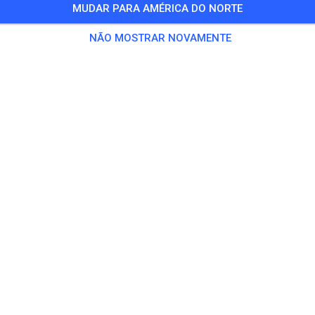
MUDAR PARA AMÉRICA DO NORTE
rom 4-8 non prep
NÃO MOSTRAR NOVAMENTE
4 Convidados
,
143 Membros
ino
prepped Practice
US$ 18,