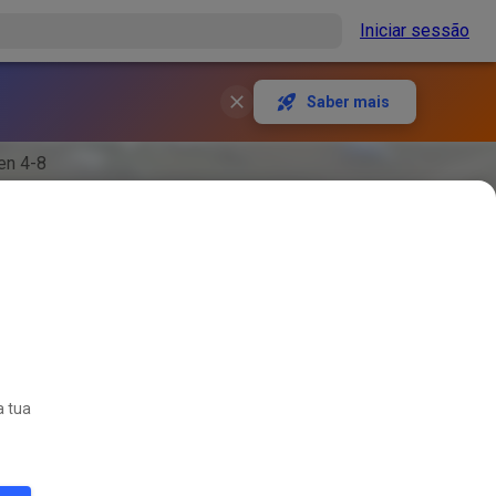
Iniciar sessão
Saber mais
en 4-8
a tua