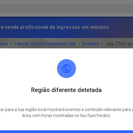
 a venda profissional de ingressos em minutos.
stas
›
Lincoln Sports Foundation Mx
›
Eventos
›
July 22nd op
Região diferente detetada
Lincoln Sports Foundation Mx
Lincoln, NE 68517
r para a tua região local mostrará eventos e conteúdo relevante para 
NTO TERMINOU!
área, com horas mostradas no teu fuso horário.
July 22nd open 4-8
terça-feira
16:00
-
20:00