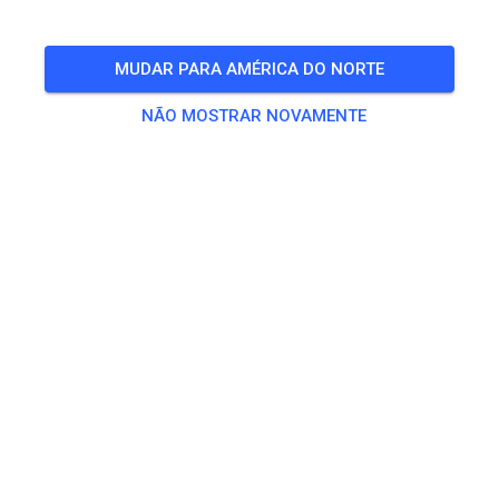
Open Saturday for a non-prep practice from 10 to 4
MUDAR PARA AMÉRICA DO NORTE
🎟️
116 Convidados
,
148 Membros
NÃO MOSTRAR NOVAMENTE
Treino
Non-prepped Practice
US$ 18,60