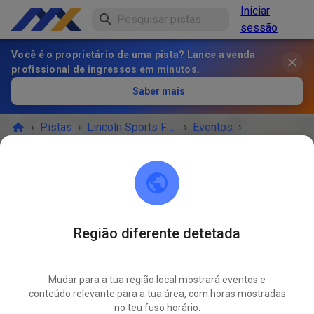
Iniciar
sessão
Você é o proprietário de uma pista? Lance a venda
profissional de ingressos em minutos.
Saber mais
›
Pistas
›
Lincoln Sports Foundation Mx
›
Eventos
›
Saturday open from 10 to 4
Lincoln Sports Foundation Mx
Lincoln, NE 68517
Região diferente detetada
O EVENTO TERMINOU!
Mudar para a tua região local mostrará eventos e
Saturday open from 10 to 4
conteúdo relevante para a tua área, com horas mostradas
NOV.
15
no teu fuso horário.
sábado
10:00
-
16:00