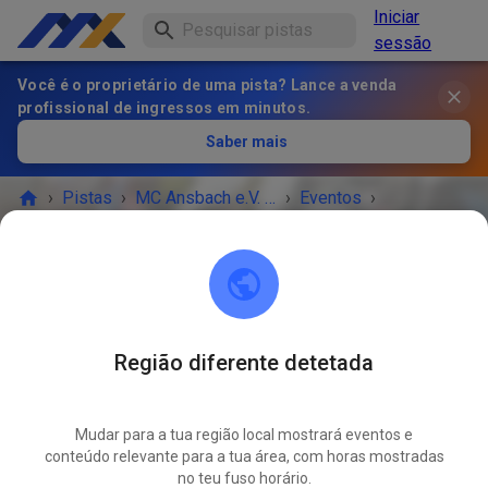
Iniciar
sessão
Você é o proprietário de uma pista? Lance a venda
profissional de ingressos em minutos.
Saber mais
›
Pistas
›
MC Ansbach e.V. im ADAC
›
Eventos
›
Trainingstag
MC Ansbach e.V. im ADAC
91578 Leutershausen
Região diferente detetada
O EVENTO TERMINOU!
Mudar para a tua região local mostrará eventos e
Trainingstag
conteúdo relevante para a tua área, com horas mostradas
ABR.
04
no teu fuso horário.
sábado
10:00
-
19:00