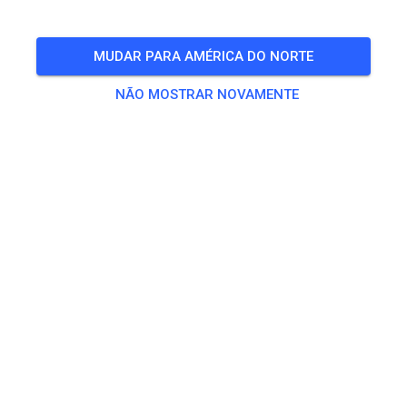
🎟️
19 Convidados
,
30 Membros
MUDAR PARA AMÉRICA DO NORTE
NÃO MOSTRAR NOVAMENTE
Treino
Solo Motorräder bis 50 ccm
€ 0,00
Solo Motorräder bis 65 ccm
€ 10,00
Solo Motorräder bis 85ccm 2-Takt/ 150ccm 4 - Takt
€ 15,00
Solo Motorräder über 85 ccm 2-Takt / 150 ccm 4-Takt
€ 20,00