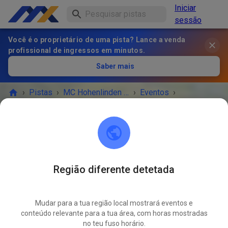
Iniciar
sessão
Você é o proprietário de uma pista? Lance a venda
profissional de ingressos em minutos.
Saber mais
›
Pistas
›
MC Hohenlinden e.V.
›
Eventos
›
Gastfahrertraining 50ccm und 65ccm
MC Hohenlinden e.V.
85664 Hohenlinden
Região diferente detetada
O EVENTO TERMINOU!
Mudar para a tua região local mostrará eventos e
Gastfahrertraining 50ccm und
conteúdo relevante para a tua área, com horas mostradas
MAI.
65ccm
no teu fuso horário.
02