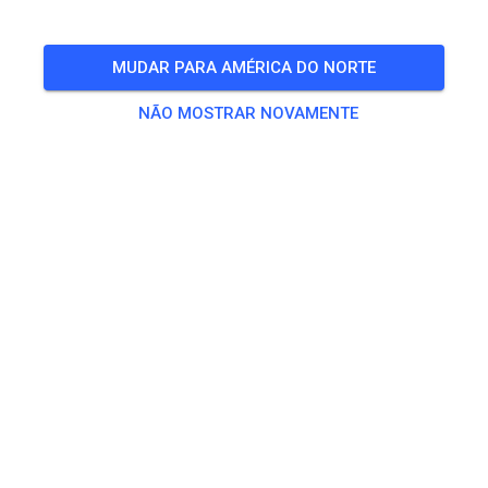
sábado
🎟️
1 Convidado
MUDAR PARA AMÉRICA DO NORTE
NÃO MOSTRAR NOVAMENTE
Treino
Gastfahrer Tickets 50ccm & 65ccm
€ 12,00