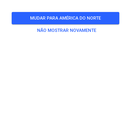
🎟️
491 Convidados
,
479 Membros
MUDAR PARA AMÉRICA DO NORTE
NÃO MOSTRAR NOVAMENTE
Treino
Dagpas Solo
€ 20,00