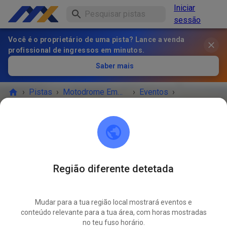
Iniciar
sessão
Você é o proprietário de uma pista? Lance a venda
profissional de ingressos em minutos.
Saber mais
›
Pistas
›
Motodrome Emmen
›
Eventos
›
Vrije Training zondag
Motodrome Emmen
7881 XA Emmer-Compascuum
Região diferente detetada
O EVENTO TERMINOU!
Mudar para a tua região local mostrará eventos e
Vrije Training zondag
conteúdo relevante para a tua área, com horas mostradas
JUN.
29
no teu fuso horário.
domingo
08:30
-
16:30