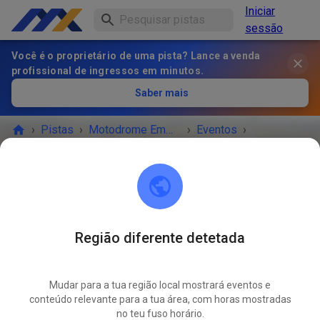
Iniciar
sessão
Você é o proprietário de uma pista? Lance a venda
profissional de ingressos em minutos.
Saber mais
›
Pistas
›
Motodrome Emmen
›
Eventos
›
Vrije Training Dinsdag
Motodrome Emmen
7881 XA Emmer-Compascuum
Região diferente detetada
O EVENTO TERMINOU!
Mudar para a tua região local mostrará eventos e
Vrije Training Dinsdag
conteúdo relevante para a tua área, com horas mostradas
AGO.
12
no teu fuso horário.
terça-feira
12:00
-
20:30