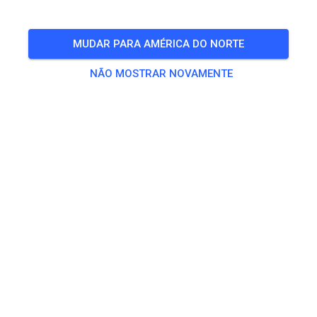
🎟️
499 Convidados
,
492 Membros
MUDAR PARA AMÉRICA DO NORTE
NÃO MOSTRAR NOVAMENTE
Treino
Dagpas Solo
€ 20,00