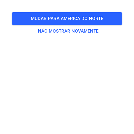
🎟️
98 Convidados
,
50 Membros
MUDAR PARA AMÉRICA DO NORTE
NÃO MOSTRAR NOVAMENTE
Treino
Kids Track
€ 5,00
MX Track
€ 15,00