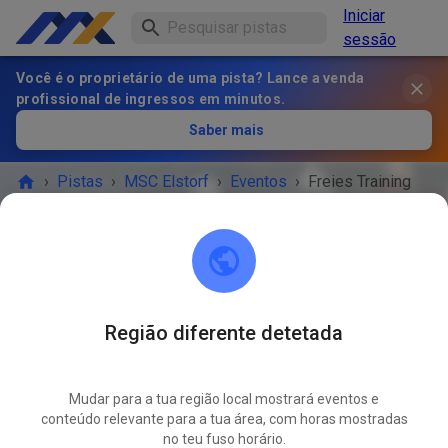
Iniciar
sessão
Você é o proprietário de uma pista? Lance a venda
profissional de ingressos em minutos.
Saber mais
›
Pistas
›
MSC Elstorf
›
Eventos
›
Freies Training
MSC Elstorf
21629 Neu Wulmstorf / OT Elstorf
Região diferente detetada
O EVENTO TERMINOU!
Mudar para a tua região local mostrará eventos e
Freies Training
conteúdo relevante para a tua área, com horas mostradas
JUL.
15
no teu fuso horário.
quarta-feira
15:30
-
19:00