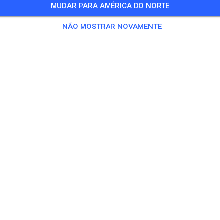
MUDAR PARA AMÉRICA DO NORTE
 Convidados
,
50 Membros
NÃO MOSTRAR NOVAMENTE
ino
 Track
€ 5,
rack
€ 15,