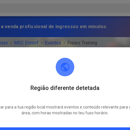
 a venda profissional de ingressos em minutos.
stas
›
MSC Elstorf
›
Eventos
›
Freies Training
Região diferente detetada
MSC Elstorf
21629 Neu Wulmstorf / OT Elstorf
r para a tua região local mostrará eventos e conteúdo relevante para 
NTO TERMINOU!
área, com horas mostradas no teu fuso horário.
Freies Training
quarta-feira
15:30
-
19:00