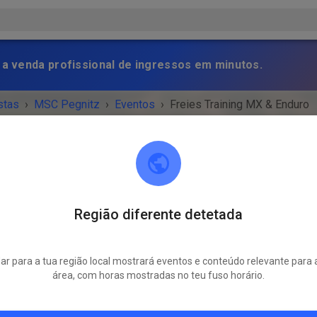
 a venda profissional de ingressos em minutos.
stas
›
MSC Pegnitz
›
Eventos
›
Freies Training MX & Enduro
Região diferente detetada
MSC Pegnitz
Scharthammer
r para a tua região local mostrará eventos e conteúdo relevante para 
NTO TERMINOU!
área, com horas mostradas no teu fuso horário.
Freies Training MX & Enduro
segunda-feira
14:00
-
18:00