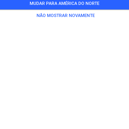
MUDAR PARA AMÉRICA DO NORTE
 Convidados
,
24 Membros
NÃO MOSTRAR NOVAMENTE
ino
chsene
€ 20,
ndliche
€ 10,