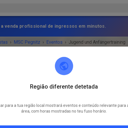
 a venda profissional de ingressos em minutos.
stas
›
MSC Pegnitz
›
Eventos
›
Jugend und Anfängertraining
Região diferente detetada
MSC Pegnitz
Scharthammer
r para a tua região local mostrará eventos e conteúdo relevante para 
NTO TERMINOU!
área, com horas mostradas no teu fuso horário.
Jugend und Anfängertraining
sábado
09:00
-
12:00