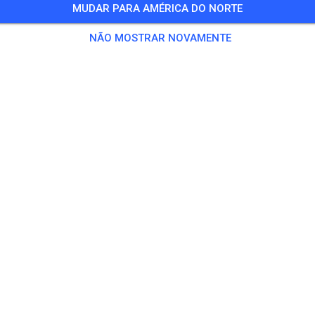
MUDAR PARA AMÉRICA DO NORTE
ve Begleitpersonen von Kindern
NÃO MOSTRAR NOVAMENTE
Convidados
,
8 Membros
ino
chsene
€ 20,
ndliche
€ 10,