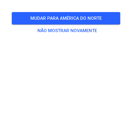
inklusive Begleitpersonen von Kindern
MUDAR PARA AMÉRICA DO NORTE
🎟️
8 Convidados
,
9 Membros
NÃO MOSTRAR NOVAMENTE
Treino
Erwachsene
€ 20,00
Jugendliche
€ 10,00