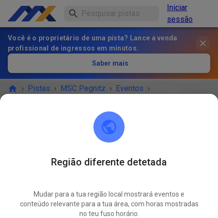
Iniciar
sessão
Você é o proprietário de uma pista? Lance a venda
profissional de ingressos em minutos.
Saber mais
›
Pistas
›
MSC Pegnitz
›
Eventos
›
Jugend und Anfängertraining
MSC Pegnitz
Scharthammer
Região diferente detetada
O EVENTO TERMINOU!
Mudar para a tua região local mostrará eventos e
Jugend und Anfängertraining
conteúdo relevante para a tua área, com horas mostradas
MAI.
23
no teu fuso horário.
sábado
09:00
-
12:00