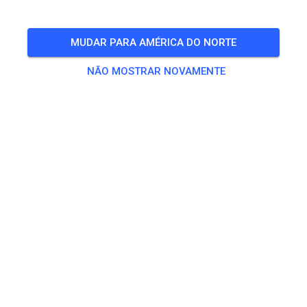
🎟️
19 Convidados
,
25 Membros
MUDAR PARA AMÉRICA DO NORTE
NÃO MOSTRAR NOVAMENTE
Treino
Erwachsene
€ 20,00
Jugendliche
€ 10,00