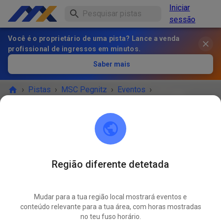
Iniciar
sessão
Você é o proprietário de uma pista? Lance a venda
profissional de ingressos em minutos.
Saber mais
›
Pistas
›
MSC Pegnitz
›
Eventos
›
Freies Training MX & Enduro
MSC Pegnitz
Scharthammer
Região diferente detetada
O EVENTO TERMINOU!
Mudar para a tua região local mostrará eventos e
Freies Training MX & Enduro
conteúdo relevante para a tua área, com horas mostradas
MAR.
24
no teu fuso horário.
terça-feira
14:00
-
18:00