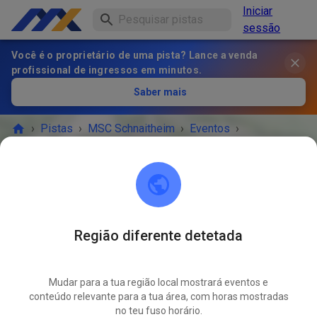
Iniciar
sessão
Você é o proprietário de uma pista? Lance a venda
profissional de ingressos em minutos.
Saber mais
›
Pistas
›
MSC Schnaitheim
›
Eventos
›
Gäste- und Mitgliedertraining
MSC Schnaitheim
89520 Heidenheim an der Brenz
Região diferente detetada
O EVENTO TERMINOU!
Mudar para a tua região local mostrará eventos e
Gäste- und Mitgliedertraining
conteúdo relevante para a tua área, com horas mostradas
JUN.
11
no teu fuso horário.
quarta-feira
17:00
-
20:00