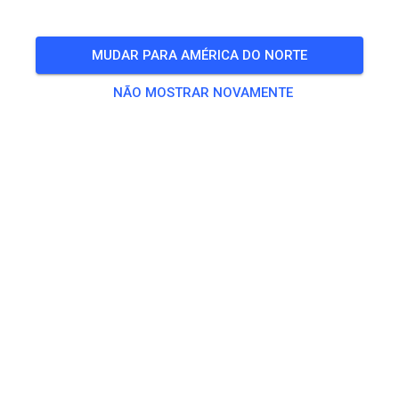
🎟️
24 Convidados
,
100 Membros
MUDAR PARA AMÉRICA DO NORTE
NÃO MOSTRAR NOVAMENTE
Treino
Beifahrer/-in Seitenwagen
€ 0,00
Erwachsene ab 125ccm
€ 20,00
Kids bis 85ccm
€ 10,00
Seitenwagen
€ 25,00