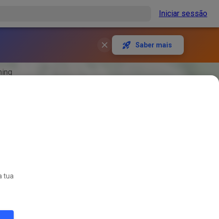
Iniciar sessão
Saber mais
ning
a tua