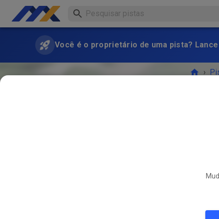
Você é o proprietário de uma pista? Lance
›
Pi
Muda
O EVE
JUL.
30