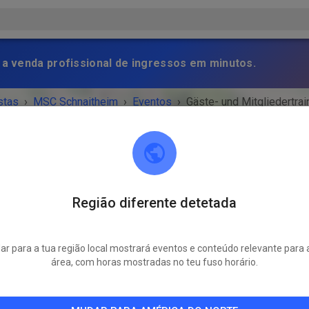
 a venda profissional de ingressos em minutos.
stas
›
MSC Schnaitheim
›
Eventos
›
Gäste- und Mitgliedertrai
Região diferente detetada
MSC Schnaitheim
89520 Heidenheim an der Brenz
r para a tua região local mostrará eventos e conteúdo relevante para 
NTO TERMINOU!
área, com horas mostradas no teu fuso horário.
Gäste- und Mitgliedertraining
quarta-feira
17:00
-
20:00