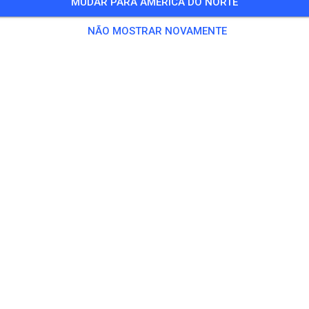
MUDAR PARA AMÉRICA DO NORTE
 Convidados
,
100 Membros
NÃO MOSTRAR NOVAMENTE
ino
ahrer/-in Seitenwagen
€ 0,
chsene ab 125ccm
€ 20,
 bis 85ccm
€ 10,
enwagen
€ 25,