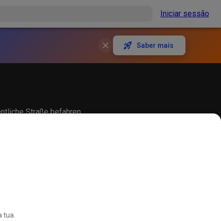
Iniciar sessão
Saber mais
entliche Straße befahren
a tua