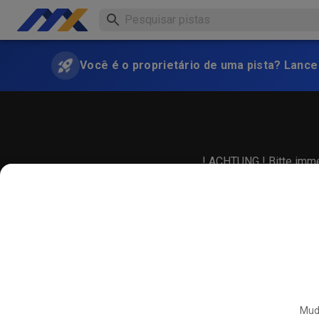
Você é o proprietário de uma pista? Lance
! ACHTUNG ! Bitte immer
Muda