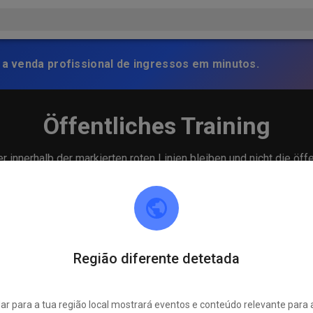
 a venda profissional de ingressos em minutos.
Öffentliches Training
 innerhalb der markierten roten Linien bleiben und nicht die öff
Região diferente detetada
r para a tua região local mostrará eventos e conteúdo relevante para 