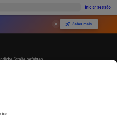
Iniciar sessão
Saber mais
entliche Straße befahren
a tua