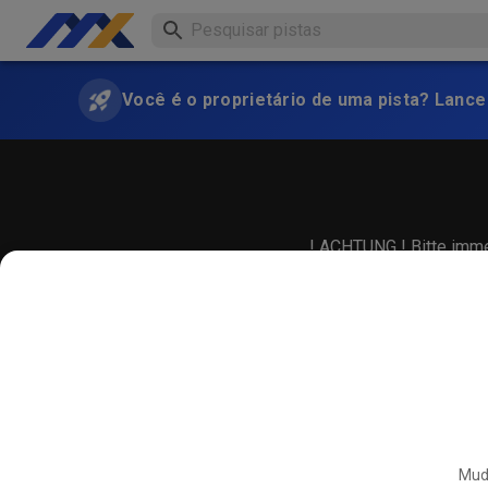
Você é o proprietário de uma pista? Lance
! ACHTUNG ! Bitte immer
Muda