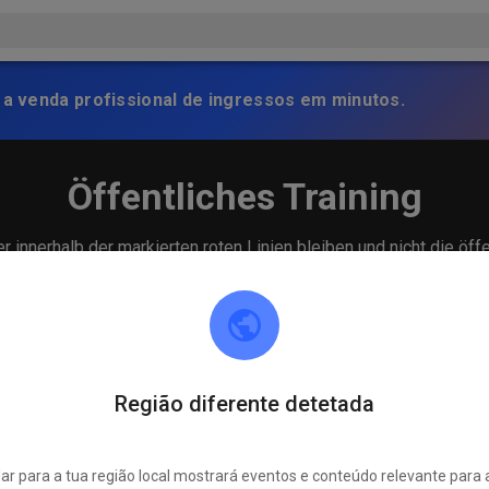
 a venda profissional de ingressos em minutos.
Öffentliches Training
 innerhalb der markierten roten Linien bleiben und nicht die öff
Região diferente detetada
r para a tua região local mostrará eventos e conteúdo relevante para 