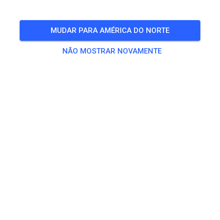
O EVENTO TERMINOU!
MX-Arena-Schönfeld
MUDAR PARA AMÉRICA DO NORTE
NOV.
01
sábado
09:00
-
17:30
NÃO MOSTRAR NOVAMENTE
Gastfahrertraining
Treino
Erwachsene Ganztags
€ 20,00
Erwachsene Halber Tag
€ 15,00
Kinder
€ 10,00