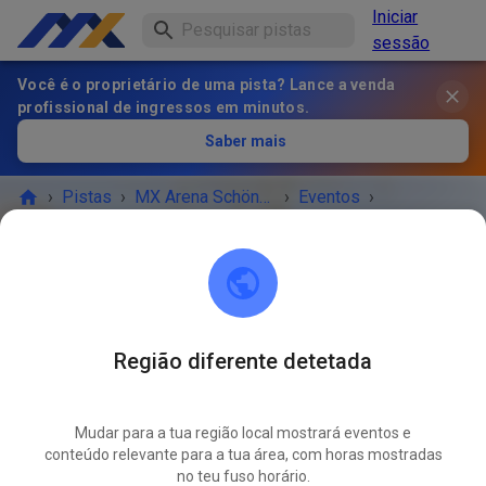
Iniciar
sessão
Você é o proprietário de uma pista? Lance a venda
profissional de ingressos em minutos.
Saber mais
›
Pistas
›
MX Arena Schönfeld
›
Eventos
›
MX-Arena-Schönfeld
MX Arena Schönfeld
16321 Bernau bei Berlin
Região diferente detetada
Cancelado
Mudar para a tua região local mostrará eventos e
Strecke leider zu schlammig...ist nicht abgetrocknet.
conteúdo relevante para a tua área, com horas mostradas
no teu fuso horário.