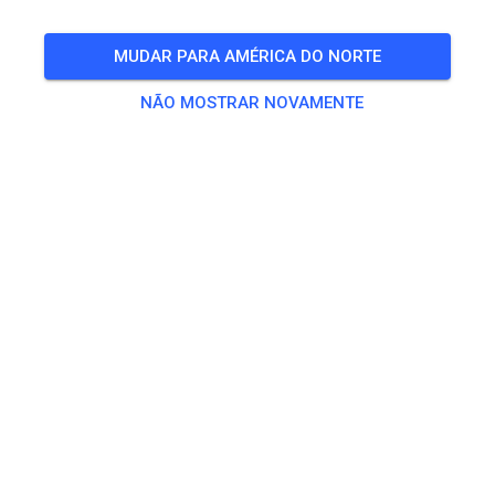
MUDAR PARA AMÉRICA DO NORTE
NÃO MOSTRAR NOVAMENTE
Pista não encontrada
Por favor verifica o link ou pesquisa todas as pistas MX no
MX Tickets.
PESQUISAR TODAS AS PISTAS