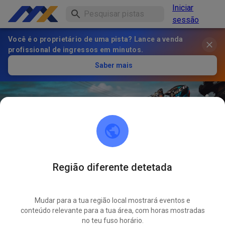
Iniciar
sessão
Você é o proprietário de uma pista? Lance a venda
profissional de ingressos em minutos.
Saber mais
Região diferente detetada
34
°
Terrain De Cross Le Boulou
SEGUIR
Mudar para a tua região local mostrará eventos e
conteúdo relevante para a tua área, com horas mostradas
1
Publicações
2
Seguidor
1
Favoritos
no teu fuso horário.