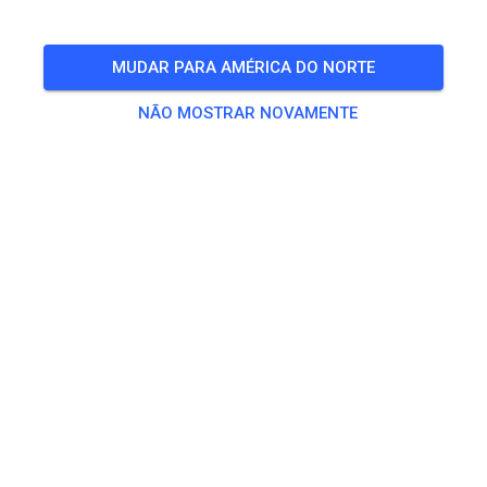
Freies Training auf dem Vereinsgelände
MUDAR PARA AMÉRICA DO NORTE
🎟️
100 Convidados
,
100 Membros
NÃO MOSTRAR NOVAMENTE
Treino
Trainingsticket Fahrrad ab 15 Jahren/Erwachsene
€ 5,00
Trainingsticket Fahrrad bis 14 Jahre
€ 0,00
Trainingsticket Motorrad bis 14 Jahre
€ 0,00
Trainingsticket Motorrad Erwachsene
€ 10,00
Trainingsticket Motorrad Schüler/Studenten ab 15 Jahren
€ 5,00