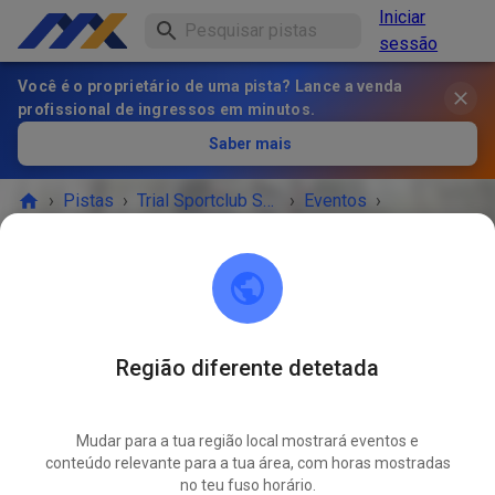
Iniciar
sessão
Você é o proprietário de uma pista? Lance a venda
profissional de ingressos em minutos.
Saber mais
›
Pistas
›
Trial Sportclub Schönborn e.V. im ADAC
›
Eventos
›
Freies Training
Trial Sportclub Schönborn e.V. im ADAC
03253 Schönborn
Região diferente detetada
O EVENTO TERMINOU!
Mudar para a tua região local mostrará eventos e
Freies Training
conteúdo relevante para a tua área, com horas mostradas
JUN.
24
no teu fuso horário.
quarta-feira
08:00
-
20:00