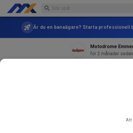
Är du en banaägare? Starta professionell b
Motodrome Emme
för 2 månader sedan
Att 