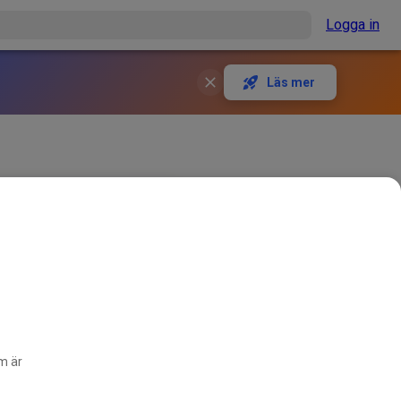
Logga in
Läs mer
om är