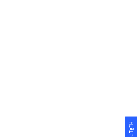
308
1
HJÄLP