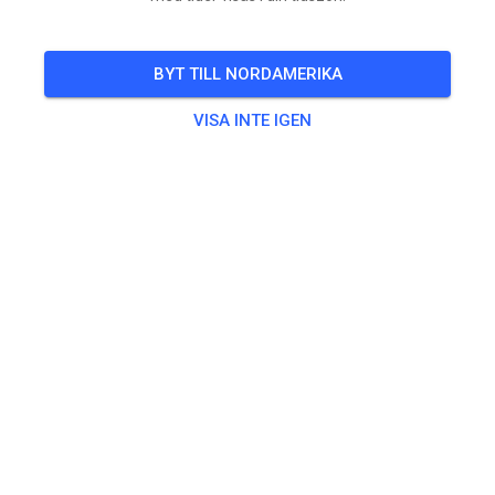
BYT TILL NORDAMERIKA
VISA INTE IGEN
Morgen maandag aangepast open vandaar nu al vast
een update.
Rest van de week volgt morgen.
Maandag wordt de baan geschoven. Daarna is de baan
eerst verhuurd en vanaf 13:00 uur gaan we open voor
training. We sluiten ook eerder als normaal te weten
om 19:00 uur.