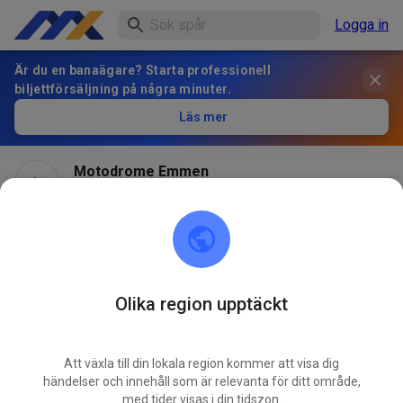
Logga in
Är du en banaägare? Starta professionell
biljettförsäljning på några minuter.
Läs mer
Motodrome Emmen
för 1 månad sedan
Olika region upptäckt
Att växla till din lokala region kommer att visa dig
händelser och innehåll som är relevanta för ditt område,
med tider visas i din tidszon.