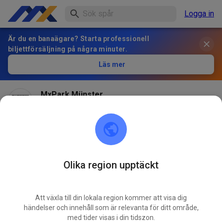
Logga in
Är du en banaägare? Starta professionell
biljettförsäljning på några minuter.
Läs mer
MxPark Münster
för 2 månader sedan
Hallo! Am Samstag bleibt der MXP leider noch
geschlossen, wir versuchen aber alles um am Sonntag
öffnen zu können! Update am Samstag!
Olika region upptäckt
593
7
Att växla till din lokala region kommer att visa dig
händelser och innehåll som är relevanta för ditt område,
med tider visas i din tidszon.