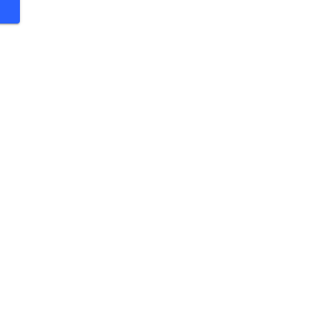
 €
 €
 €
 €