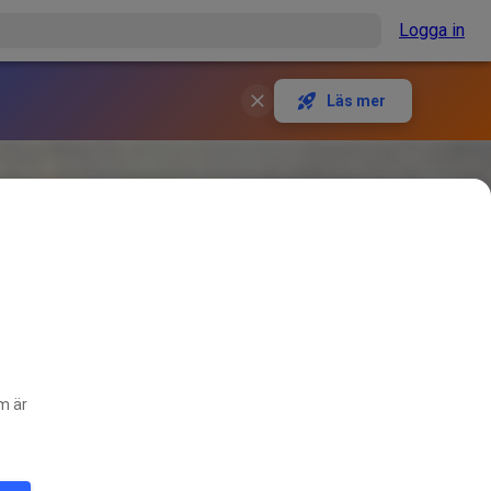
Logga in
Läs mer
om är