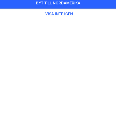
BYT TILL NORDAMERIKA
1 Gäster
VISA INTE IGEN
ing
ro-WE Samstag (Erwachsene)
59,00
ro-WE Samstag (Jugendliche)
34,00
ro-WE Sonntag (Erwachsene)
46,00
ro-WE Sonntag (Jugendliche)
21,00