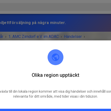
iljettförsäljning på några minuter.
år
›
1. AMC Zirndorf e.V. im ADAC
›
Händelser
›
gswochenende AMC Zirndorf
Olika region upptäckt
1. AMC Zirndorf e.V. im ADAC
90614 Ammerndorf
växla till din lokala region kommer att visa dig händelser och innehåll s
MANGET ÄR ÖVER!
relevanta för ditt område, med tider visas i din tidszon.
2
Trainingswochenende AMC Zirndorf
lördag
08:00
-
söndag
16:00