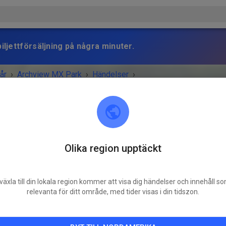
iljettförsäljning på några minuter.
år
›
Archview MX Park
›
Händelser
›
wMXPark Sunday Practice
Olika region upptäckt
Archview MX Park
East St. Louis, IL 62203
växla till din lokala region kommer att visa dig händelser och innehåll s
MANGET ÄR ÖVER!
relevanta för ditt område, med tider visas i din tidszon.
ArchviewMXPark Sunday Practice
söndag
10:00
-
16:00