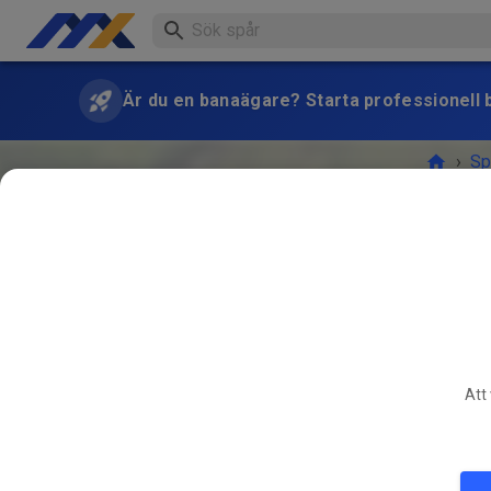
Är du en banaägare? Starta professionell b
›
Sp
Archvie
Att 
EVENE
NOV.
16