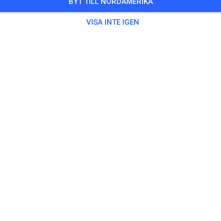
BYT TILL NORDAMERIKA
d Practice
VISA INTE IGEN
6 Gäster
ing
40,00 U
BEGINNER PRACTICE
40,00 U
ers
40,00 U
Jumpers
40,00 U
/ WOMEN PRACTICE
40,00 U