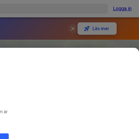
Logga in
Läs mer
om är