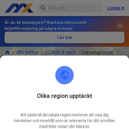
Logga in
Är du en banaägare? Starta professionell
biljettförsäljning på några minuter.
Läs mer
›
Alla butiker
›
LC Ride & Race
›
Campingplatser
Campingplatser
BILJETTFÖRSÄLJNING
Tillgängliga erbjudanden
Olika region upptäckt
Att växla till din lokala region kommer att visa dig
händelser och innehåll som är relevanta för ditt område,
med tider visas i din tidszon.