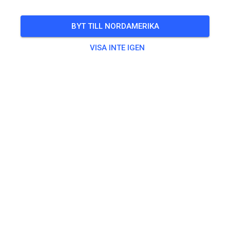
EVENEMANGET ÄR ÖVER!
BYT TILL NORDAMERIKA
Prep practice Sunday June 29th
JUNI
29
söndag
10:00
-
16:00
VISA INTE IGEN
Prepped Sunday 10-4
Övning
Prepped Practice
32,56 US$