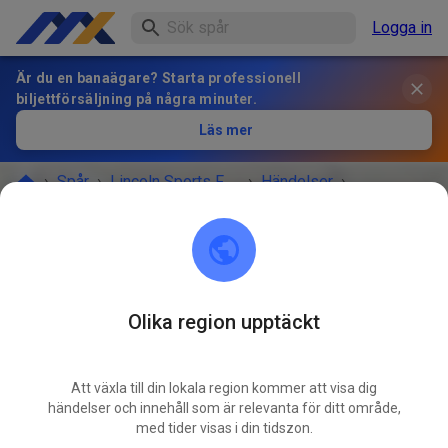
Logga in
Är du en banaägare? Starta professionell
biljettförsäljning på några minuter.
Läs mer
›
Spår
›
Lincoln Sports Foundation Mx
›
Händelser
›
Prep practice Sunday June 29th
Lincoln Sports Foundation Mx
Olika region upptäckt
Lincoln, NE 68517
Inställt
Att växla till din lokala region kommer att visa dig
händelser och innehåll som är relevanta för ditt område,
Rained out
med tider visas i din tidszon.