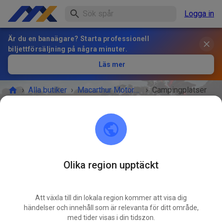
Logga in
Är du en banaägare? Starta professionell
biljettförsäljning på några minuter.
Läs mer
›
Alla butiker
›
Macarthur Motorcycle Club
›
Campingplatser
Campingplatser
BILJETTFÖRSÄLJNING
Tillgängliga erbjudanden
Olika region upptäckt
Att växla till din lokala region kommer att visa dig
händelser och innehåll som är relevanta för ditt område,
med tider visas i din tidszon.