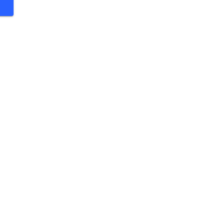
 €
 €
 €
 €