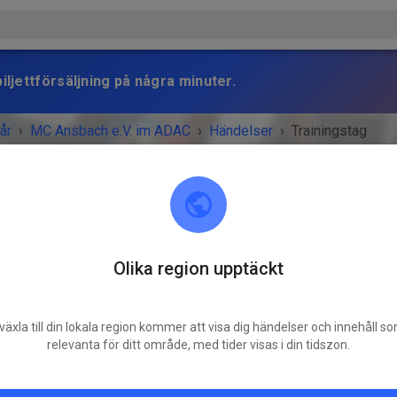
iljettförsäljning på några minuter.
år
›
MC Ansbach e.V. im ADAC
›
Händelser
›
Trainingstag
Olika region upptäckt
MC Ansbach e.V. im ADAC
91578 Leutershausen
växla till din lokala region kommer att visa dig händelser och innehåll s
MANGET ÄR ÖVER!
relevanta för ditt område, med tider visas i din tidszon.
Trainingstag
lördag
09:00
-
18:00