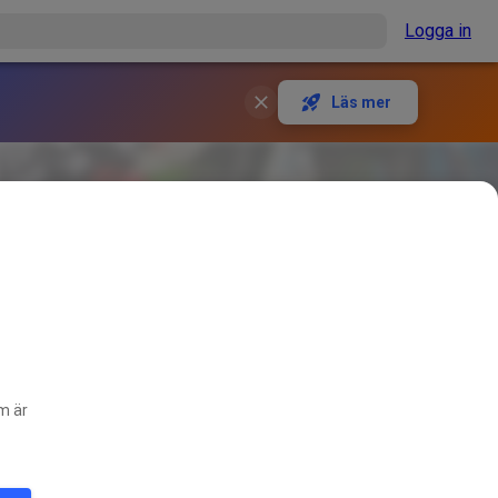
Logga in
Läs mer
om är