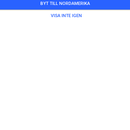
BYT TILL NORDAMERIKA
 Gäster
,
13 Medlemmar
VISA INTE IGEN
ing
 Motorräder bis 50 ccm
0,00
 Motorräder bis 65 ccm
10,00
 Motorräder bis 85ccm 2-Takt/ 150ccm 4 - Takt
15,00
 Motorräder über 85 ccm 2-Takt / 150 ccm 4-Takt
20,00