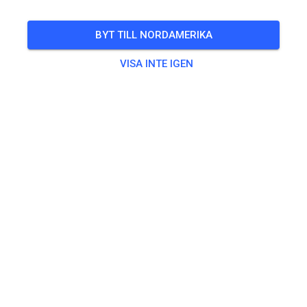
BYT TILL NORDAMERIKA
VISA INTE IGEN
Bana hittades inte
Vänligen kontrollera länken eller sök efter alla MX-spår på
MX Tickets.
SÖK ALLA SPÅR