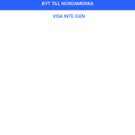
BYT TILL NORDAMERIKA
glieder und Gäste
VISA INTE IGEN
 Gäster
,
75 Medlemmar
ing
5, 85 ccm und Einsteiger
15,00
25 ccm
20,00
trobike Erwachsene
20,00
robike Kids
15,00
erstrecke
5,00