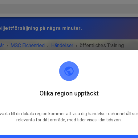
iljettförsäljning på några minuter.
år
›
MSC Eichenried
›
Händelser
›
öffentliches Training
Olika region upptäckt
MSC Eichenried
85452 Eichenried
växla till din lokala region kommer att visa dig händelser och innehåll s
MANGET ÄR ÖVER!
relevanta för ditt område, med tider visas i din tidszon.
öffentliches Training
torsdag
16:45
-
19:45