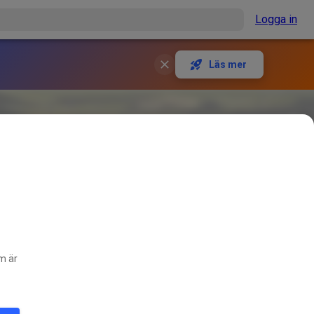
Logga in
Läs mer
om är