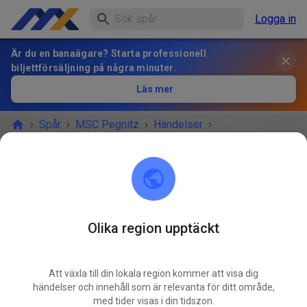
Logga in
Är du en banaägare? Starta professionell
biljettförsäljning på några minuter.
Läs mer
›
Spår
›
MSC Pegnitz
›
Händelser
›
Freies Training MX & Enduro
MSC Pegnitz
Scharthammer
Olika region upptäckt
Inställt
Att växla till din lokala region kommer att visa dig
Aufgrund der Wetterbedingungen müssen wir die
händelser och innehåll som är relevanta för ditt område,
Strecke vorübergehend schließen.
med tider visas i din tidszon.