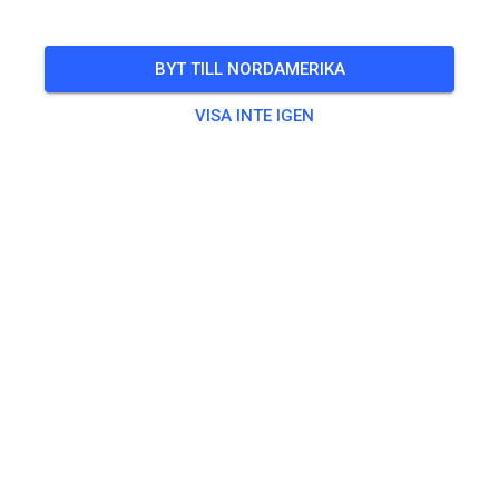
inklusive Begleitpersonen von Kindern
BYT TILL NORDAMERIKA
🎟️
10 Gäster
,
9 Medlemmar
VISA INTE IGEN
Övning
Erwachsene
20,00 €
Jugendliche
10,00 €