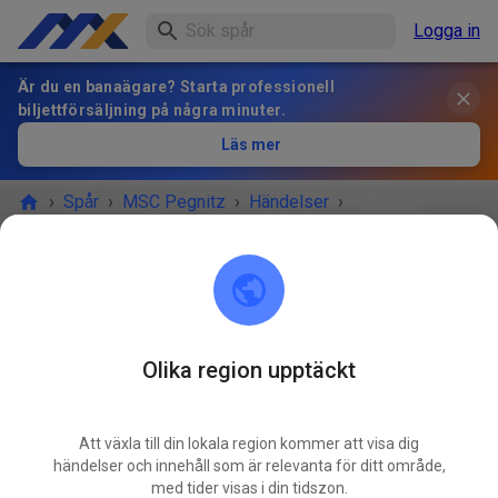
Logga in
Är du en banaägare? Starta professionell
biljettförsäljning på några minuter.
Läs mer
›
Spår
›
MSC Pegnitz
›
Händelser
›
Jugend und Anfängertraining
MSC Pegnitz
Scharthammer
Olika region upptäckt
EVENEMANGET ÄR ÖVER!
Att växla till din lokala region kommer att visa dig
Jugend und Anfängertraining
händelser och innehåll som är relevanta för ditt område,
MAJ
16
med tider visas i din tidszon.
lördag
09:00
-
12:00