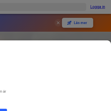
Logga in
Läs mer
om är