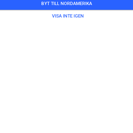
BYT TILL NORDAMERIKA
 Gäster
,
20 Medlemmar
VISA INTE IGEN
ing
chsene
20,00
ndliche
10,00