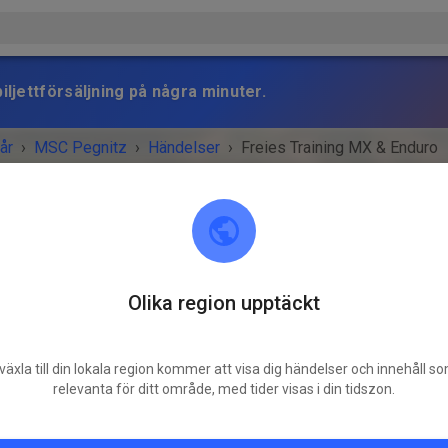
iljettförsäljning på några minuter.
år
›
MSC Pegnitz
›
Händelser
›
Freies Training MX & Enduro
Olika region upptäckt
MSC Pegnitz
Scharthammer
växla till din lokala region kommer att visa dig händelser och innehåll s
MANGET ÄR ÖVER!
relevanta för ditt område, med tider visas i din tidszon.
Freies Training MX & Enduro
torsdag
14:00
-
18:00