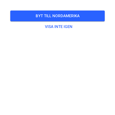
🎟️
19 Gäster
,
100 Medlemmar
BYT TILL NORDAMERIKA
VISA INTE IGEN
Övning
Beifahrer/-in Seitenwagen
0,00 €
Erwachsene ab 125ccm
20,00 €
Kids bis 85ccm
10,00 €
Seitenwagen
25,00 €