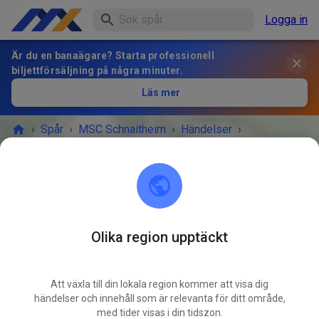
Logga in
Är du en banaägare? Starta professionell
biljettförsäljning på några minuter.
Läs mer
›
Spår
›
MSC Schnaitheim
›
Händelser
›
Gäste- und Mitgliedertraining
MSC Schnaitheim
89520 Heidenheim an der Brenz
Olika region upptäckt
EVENEMANGET ÄR ÖVER!
Att växla till din lokala region kommer att visa dig
Gäste- und Mitgliedertraining
händelser och innehåll som är relevanta för ditt område,
SEP.
21
med tider visas i din tidszon.
söndag
09:00
-
12:00