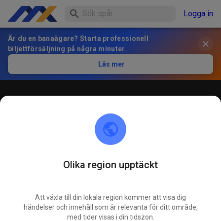
Logga in
Är du en banaägare? Starta professionell
biljettförsäljning på några minuter.
Läs mer
Öffentliches Training
! ACHTUNG ! Bitte immer innerhalb der markierten roten
Linien bleiben und nicht die öffentliche Straße befahren
Olika region upptäckt
Att växla till din lokala region kommer att visa dig
händelser och innehåll som är relevanta för ditt område,
med tider visas i din tidszon.