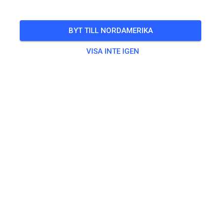
Co- Trainer: Eric Rakow Strecke: Wilhelmsburg (sandig)
BYT TILL NORDAMERIKA
🎟️
10 Gäster
,
2 Medlemmar
VISA INTE IGEN
Övning
Wochenend Lehrgang
140,00 €