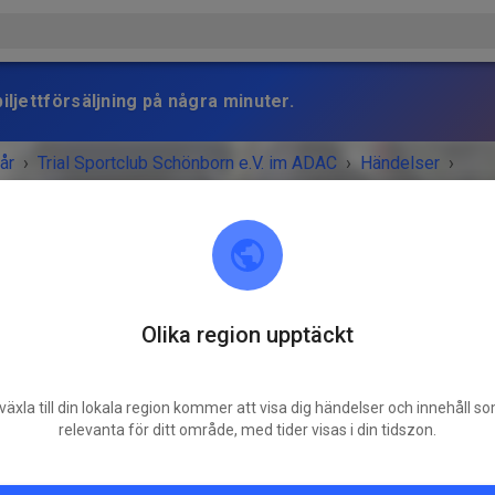
iljettförsäljning på några minuter.
år
›
Trial Sportclub Schönborn e.V. im ADAC
›
Händelser
›
raining
Olika region upptäckt
Trial Sportclub Schönborn e.V. im ADAC
03253 Schönborn
Freies Training
växla till din lokala region kommer att visa dig händelser och innehåll s
relevanta för ditt område, med tider visas i din tidszon.
onsdag
08:00
-
20:00
Training auf dem Vereinsgelände