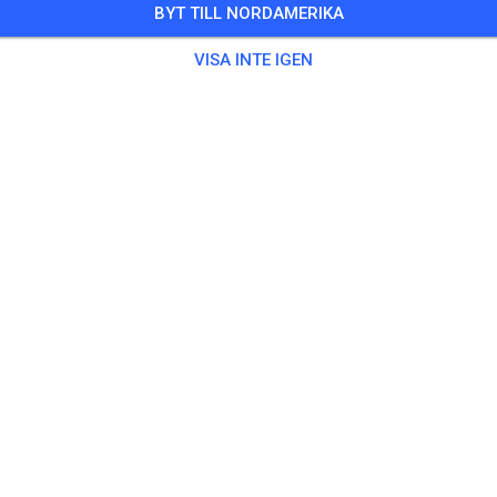
BYT TILL NORDAMERIKA
0 Gäster
,
100 Medlemmar
VISA INTE IGEN
ing
ningsticket Fahrrad ab 15 Jahren/Erwachsene
5,00
ingsticket Fahrrad bis 14 Jahre
0,00
ingsticket Motorrad bis 14 Jahre
0,00
ningsticket Motorrad Erwachsene
10,00
ningsticket Motorrad Schüler/Studenten ab 15 Jahren
5,00