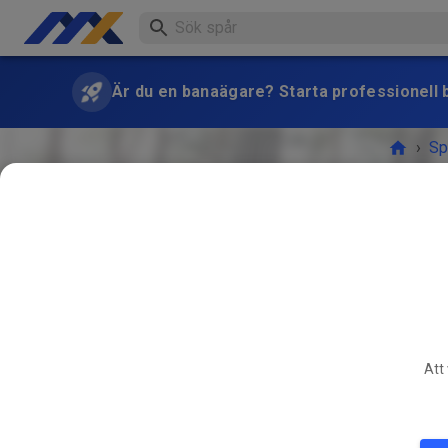
Är du en banaägare? Starta professionell b
›
Sp
Freies T
Att 
NOV.
04
Freies 