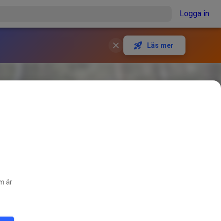
Logga in
Läs mer
om är