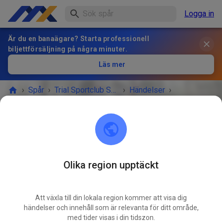
Logga in
Är du en banaägare? Starta professionell
biljettförsäljning på några minuter.
Läs mer
›
Spår
›
Trial Sportclub Schönborn e.V. im ADAC
›
Händelser
›
Freies Training
Trial Sportclub Schönborn e.V. im ADAC
03253 Schönborn
Olika region upptäckt
EVENEMANGET ÄR ÖVER!
Att växla till din lokala region kommer att visa dig
Freies Training
händelser och innehåll som är relevanta för ditt område,
MARS
08
med tider visas i din tidszon.
söndag
08:00
-
20:00