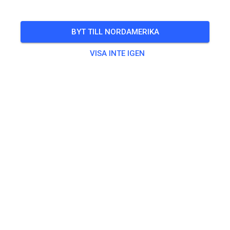
Freies Training auf dem Vereinsgelände
BYT TILL NORDAMERIKA
🎟️
100 Gäster
,
100 Medlemmar
VISA INTE IGEN
Övning
Trainingsticket Fahrrad ab 15 Jahren/Erwachsene
5,00 €
Trainingsticket Fahrrad bis 14 Jahre
0,00 €
Trainingsticket Motorrad bis 14 Jahre
0,00 €
Trainingsticket Motorrad Erwachsene
10,00 €
Trainingsticket Motorrad Schüler/Studenten ab 15 Jahren
5,00 €