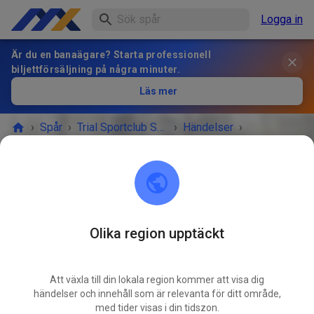
Logga in
Är du en banaägare? Starta professionell
biljettförsäljning på några minuter.
Läs mer
›
Spår
›
Trial Sportclub Schönborn e.V. im ADAC
›
Händelser
›
Freies Training
Trial Sportclub Schönborn e.V. im ADAC
03253 Schönborn
Olika region upptäckt
Freies Training
DEC.
19
lördag
08:00
-
20:00
Att växla till din lokala region kommer att visa dig
händelser och innehåll som är relevanta för ditt område,
Freies Training auf dem Vereinsgelände
med tider visas i din tidszon.