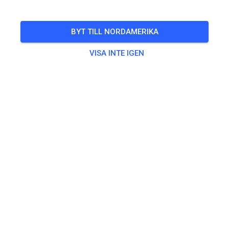
🎟️
100 Gäster
,
100 Medlemmar
BYT TILL NORDAMERIKA
Övning
VISA INTE IGEN
Trainingsticket Fahrrad ab 15 Jahren/Erwachsene
5,00 €
Trainingsticket Fahrrad bis 14 Jahre
0,00 €
Trainingsticket Motorrad bis 14 Jahre
0,00 €
Trainingsticket Motorrad Erwachsene
10,00 €
Trainingsticket Motorrad Schüler/Studenten ab 15 Jahren
5,00 €