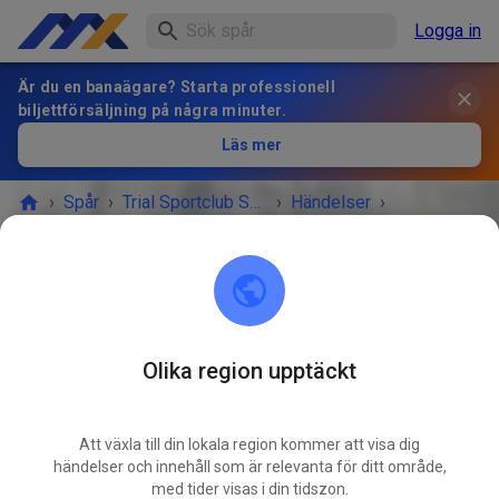
Logga in
Är du en banaägare? Starta professionell
biljettförsäljning på några minuter.
Läs mer
›
Spår
›
Trial Sportclub Schönborn e.V. im ADAC
›
Händelser
›
Freies Training
Trial Sportclub Schönborn e.V. im ADAC
03253 Schönborn
Olika region upptäckt
Freies Training
SEP.
04
fredag
08:00
-
20:00
Att växla till din lokala region kommer att visa dig
händelser och innehåll som är relevanta för ditt område,
Freies Training auf dem Vereinsgelände
med tider visas i din tidszon.