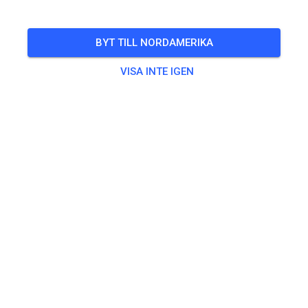
🎟️
100 Gäster
,
100 Medlemmar
BYT TILL NORDAMERIKA
Övning
VISA INTE IGEN
Trainingsticket Fahrrad ab 15 Jahren/Erwachsene
5,00 €
Trainingsticket Fahrrad bis 14 Jahre
0,00 €
Trainingsticket Motorrad bis 14 Jahre
0,00 €
Trainingsticket Motorrad Erwachsene
10,00 €
Trainingsticket Motorrad Schüler/Studenten ab 15 Jahren
5,00 €