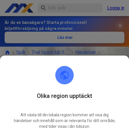
Logga in
Är du en banaägare? Starta professionell
biljettförsäljning på några minuter.
Läs mer
›
Spår
›
Trial Sportclub Schönborn e.V. im ADAC
›
Händelser
›
Freies Training
Trial Sportclub Schönborn e.V. im ADAC
03253 Schönborn
Olika region upptäckt
EVENEMANGET ÄR ÖVER!
Att växla till din lokala region kommer att visa dig
Freies Training
händelser och innehåll som är relevanta för ditt område,
JULI
29
med tider visas i din tidszon.
onsdag
08:00
-
20:00