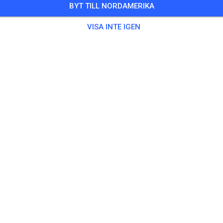
BYT TILL NORDAMERIKA
Training auf dem Vereinsgelände
VISA INTE IGEN
0 Gäster
,
100 Medlemmar
ing
ningsticket Fahrrad ab 15 Jahren/Erwachsene
5,00
ingsticket Fahrrad bis 14 Jahre
0,00
ingsticket Motorrad bis 14 Jahre
0,00
ningsticket Motorrad Erwachsene
10,00
ningsticket Motorrad Schüler/Studenten ab 15 Jahren
5,00