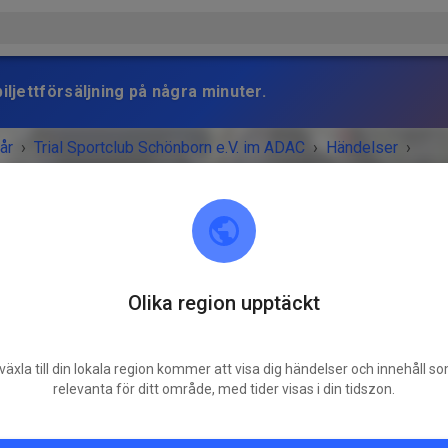
iljettförsäljning på några minuter.
år
›
Trial Sportclub Schönborn e.V. im ADAC
›
Händelser
›
raining
Olika region upptäckt
Trial Sportclub Schönborn e.V. im ADAC
03253 Schönborn
växla till din lokala region kommer att visa dig händelser och innehåll s
MANGET ÄR ÖVER!
relevanta för ditt område, med tider visas i din tidszon.
Freies Training
torsdag
08:00
-
20:00