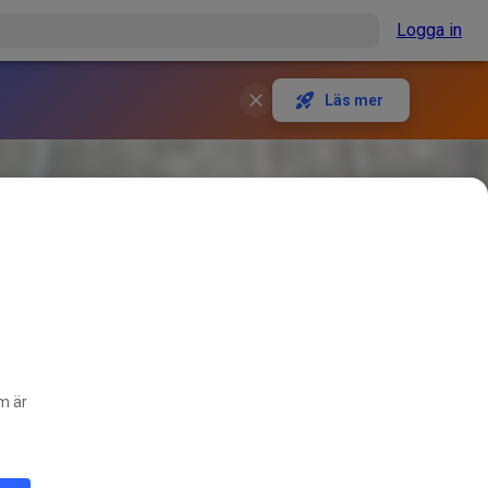
Logga in
Läs mer
om är