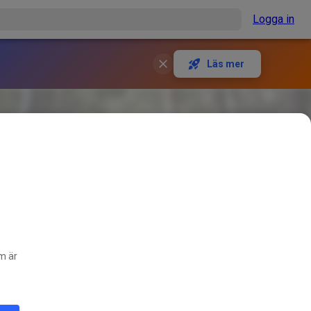
Logga in
Läs mer
om är