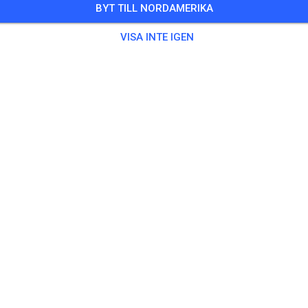
BYT TILL NORDAMERIKA
Training auf dem Vereinsgelände
VISA INTE IGEN
 Gäster
,
100 Medlemmar
ing
ningsticket Fahrrad ab 15 Jahren/Erwachsene
5,00
ingsticket Fahrrad bis 14 Jahre
0,00
ingsticket Motorrad bis 14 Jahre
0,00
ningsticket Motorrad Erwachsene
10,00
ningsticket Motorrad Schüler/Studenten ab 15 Jahren
5,00