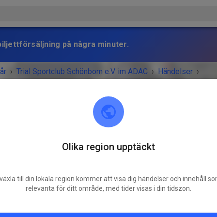
iljettförsäljning på några minuter.
år
›
Trial Sportclub Schönborn e.V. im ADAC
›
Händelser
›
raining
Olika region upptäckt
Trial Sportclub Schönborn e.V. im ADAC
03253 Schönborn
växla till din lokala region kommer att visa dig händelser och innehåll s
MANGET ÄR ÖVER!
relevanta för ditt område, med tider visas i din tidszon.
Freies Training
söndag
08:00
-
20:00