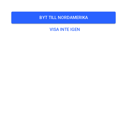
Freies Training auf dem Vereinsgelände
BYT TILL NORDAMERIKA
🎟️
100 Gäster
,
100 Medlemmar
VISA INTE IGEN
Övning
Trainingsticket Fahrrad ab 15 Jahren/Erwachsene
5,00 €
Trainingsticket Fahrrad bis 14 Jahre
0,00 €
Trainingsticket Motorrad bis 14 Jahre
0,00 €
Trainingsticket Motorrad Erwachsene
10,00 €
Trainingsticket Motorrad Schüler/Studenten ab 15 Jahren
5,00 €