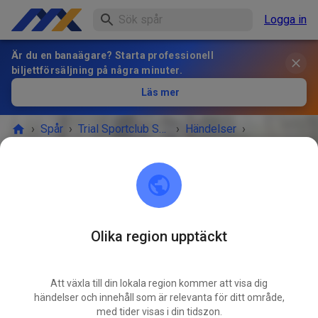
Logga in
Är du en banaägare? Starta professionell
biljettförsäljning på några minuter.
Läs mer
›
Spår
›
Trial Sportclub Schönborn e.V. im ADAC
›
Händelser
›
Freies Training
Trial Sportclub Schönborn e.V. im ADAC
03253 Schönborn
Olika region upptäckt
EVENEMANGET ÄR ÖVER!
Att växla till din lokala region kommer att visa dig
Freies Training
händelser och innehåll som är relevanta för ditt område,
MARS
28
med tider visas i din tidszon.
lördag
08:00
-
20:00