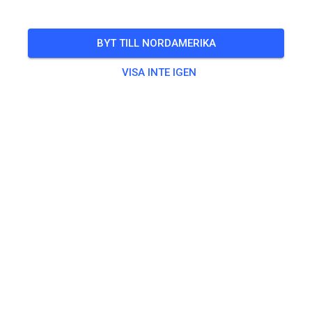
Freies Training auf dem Vereinsgelände
BYT TILL NORDAMERIKA
🎟️
100 Gäster
,
100 Medlemmar
VISA INTE IGEN
Övning
Trainingsticket Fahrrad ab 15 Jahren/Erwachsene
5,00 €
Trainingsticket Fahrrad bis 14 Jahre
0,00 €
Trainingsticket Motorrad bis 14 Jahre
0,00 €
Trainingsticket Motorrad Erwachsene
10,00 €
Trainingsticket Motorrad Schüler/Studenten ab 15 Jahren
5,00 €