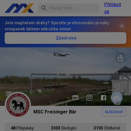
Přihlásit
se
Jste majitelem dráhy? Spusťte profesionální prodej
vstupenek během několika minut.
Zjistit více
29
°
MSC Freisinger Bär
SLEDOVAT
48
Příspěvky
3303
Sledující
3193
Oblíbené