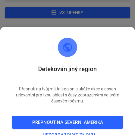
VSTUPENKY
PŘÍSPĚVKY
INFO
ČLENSTVÍ
OTEVÍRACÍ HODINY
MSC Freisinger Bär
před 5 dny
Detekován jiný region
6 nových tréninků přidáno:
ÚT
Jugend/ Kindertraining @ AirportMX
04.
Přepnutí na tvůj místní region ti ukáže akce a obsah
relevantní pro tvou oblast s časy zobrazenými ve tvém
ST
časovém pásmu.
Mittwoch @ AirportMX
05.
PÁ
PŘEPNOUT NA SEVERNÍ AMERIKA
Freitag @ AirportMX
07.