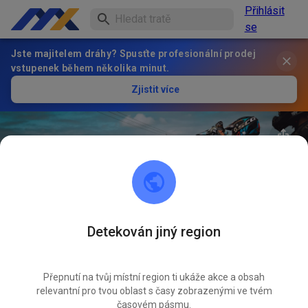
Přihlásit
se
Jste majitelem dráhy? Spusťte profesionální prodej
vstupenek během několika minut.
Zjistit více
Detekován jiný region
39
°
Crossodromo Santa Barbara
SLEDOVAT
Přepnutí na tvůj místní region ti ukáže akce a obsah
relevantní pro tvou oblast s časy zobrazenými ve tvém
1
Příspěvky
1
Sledující
1
Oblíbené
časovém pásmu.