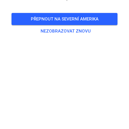
VSTUPENKY
PŘEPNOUT NA SEVERNÍ AMERIKA
PŘÍSPĚVKY
INFO
OTEVÍRACÍ HODINY
NEZOBRAZOVAT ZNOVU
Crossodromo Santa Barbara
před 7 měsíci
Ehi, ora siamo a MX Tickets!
113
1